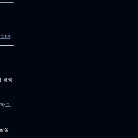
21년)
업 경쟁
하고, 
달성 