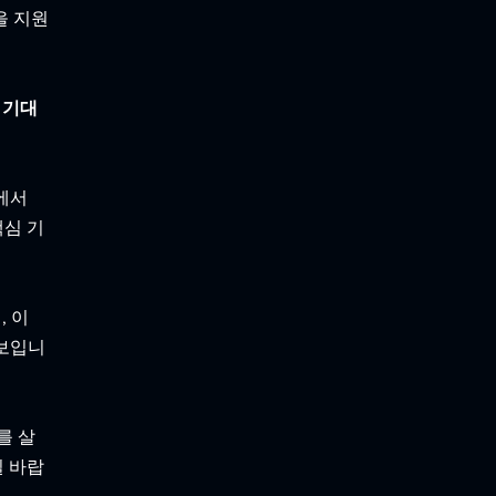
을 지원
 기대
에서 
심 기
, 이
 보입니
를 살
길 바랍