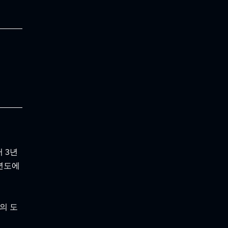
 3년
년도에 
의 도