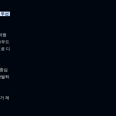
 우선 
려웠
라우드 
으로 디
 중심
활발하
가 제