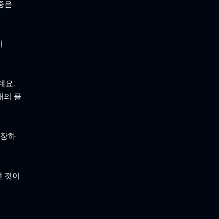
중은 
이 
데요. 
내의 클
확장하
던 것이